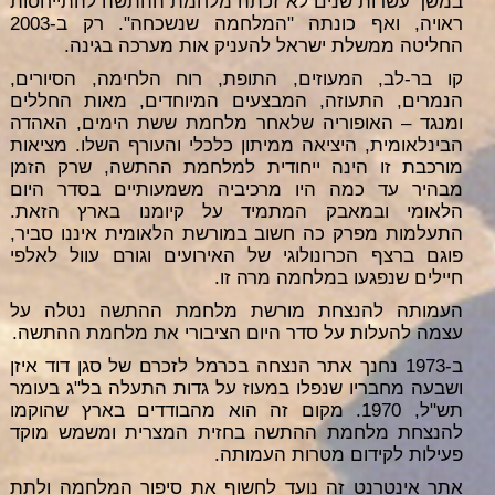
במשך עשרות שנים לא זכתה מלחמת ההתשה להתייחסות
ראויה, ואף כונתה "המלחמה שנשכחה". רק ב-2003
החליטה ממשלת ישראל להעניק אות מערכה בגינה.
קו בר-לב, המעוזים, התופת, רוח הלחימה, הסיורים,
הנמרים, התעוזה, המבצעים המיוחדים, מאות החללים
ומנגד – האופוריה שלאחר מלחמת ששת הימים, האהדה
הבינלאומית, היציאה ממיתון כלכלי והעורף השלו. מציאות
מורכבת זו הינה ייחודית למלחמת ההתשה, שרק הזמן
מבהיר עד כמה היו מרכיביה משמעותיים בסדר היום
הלאומי ובמאבק המתמיד על קיומנו בארץ הזאת.
התעלמות מפרק כה חשוב במורשת הלאומית איננו סביר,
פוגם ברצף הכרונולוגי של האירועים וגורם עוול לאלפי
חיילים שנפגעו במלחמה מרה זו.
העמותה להנצחת מורשת מלחמת ההתשה נטלה על
עצמה להעלות על סדר היום הציבורי את מלחמת ההתשה.
ב-1973 נחנך אתר הנצחה בכרמל לזכרם של סגן דוד איזן
ושבעה מחבריו שנפלו במעוז על גדות התעלה בל"ג בעומר
תש"ל, 1970. מקום זה הוא מהבודדים בארץ שהוקמו
להנצחת מלחמת ההתשה בחזית המצרית ומשמש מוקד
פעילות לקידום מטרות העמותה.
אתר אינטרנט זה נועד לחשוף את סיפור המלחמה ולתת