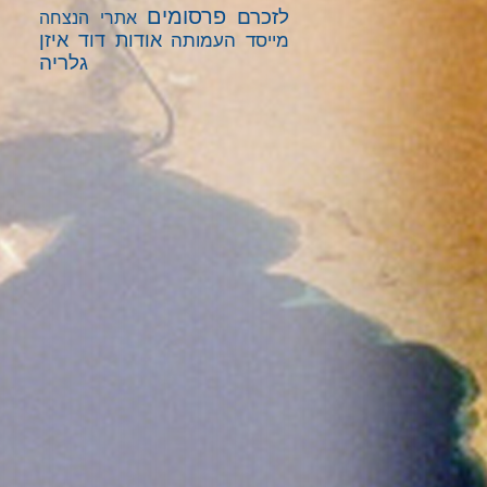
פרסומים
לזכרם
אתרי הנצחה
אודות דוד איזן
מייסד העמותה
גלריה