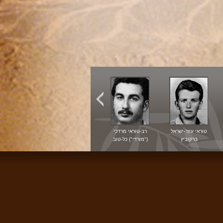
קרא עוד...
טוראי עוזר-ישראל
רב-טוראי מרדכי
ברקוביץ
("מורדי") כל-טוב