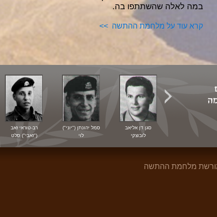
במה לאלה שהשתתפו בה.
קרא עוד על מלחמת ההתשה >>
סמל אבנר לורד
סגן דן אליאב
סמל יהונתן ("יוני")
רב-טוראי זאב
לובוצקי
לוי
("זאבי") סלט
 מורשת מלחמת ההתשה