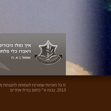
-טוראי אורי
רב-טוראי הלל הדר
טוראי מתתיהו
טוראי סאלח
יוסף
(מקס) הבר
עיסאמי
© כל הזכויות שמורות לעמותה להנצחת
2013. נבנה ע"י כתום
בניית אתרים