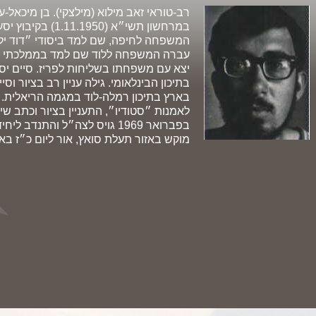
רב-טוראי זאב מילוא (מילצקי). בן מיכאל-ע
המשפחה לחיפה, שם למד ביסודי ״דוד ילי
יצא עם משפחתו בשליחות לפריז. סיים יס
בארץ בתיכון רמלה-לוד במגמה הריאלית
לאמנות ״סטודיו״, התעניין בציור וכתב שיר
בפברואר 1969 גויס לצה״ל והתנ
מוקש באזור תעלת סואץ, אור ליום כ״ז באייר תש״ל