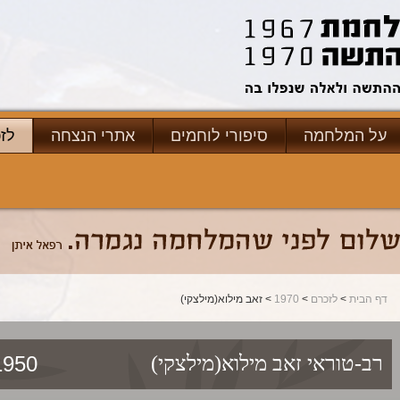
על המלחמה
סיפורי לוחמים
אתרי הנצחה
לז
דף הבית
>
לזכרם
>
1970
> זאב מילוא(מילצקי)
1/06/1970
רב-טוראי
זאב מילוא(מילצקי)