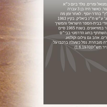
מנואל ומרים. נולד ביום כ״א
במרחשון תשי״א (1.11.1950) בקיבוץ יסעור. כאשר היה בן 3 עברה
ן״ בהדר-יוסף . לאחר זמן מה
עברה המשפחה ללוד שם למד בממלכתי ג׳ ע״ש ח״נ ביאליק. בקיץ 1963
ודי בבית-הספר הישראלי והמשיך
בתיכון הבינלאומי. גילה עניין רב בציור וסייר במוזיאונים. בשנת 1965 סיים
. השתתף בחוג הדרמטי בבי״ס
ים. אהב גם צילום וקולנוע.
דב ליחידה מובחרת. נפל כשעלה ברכבו על
(1.6.1970).