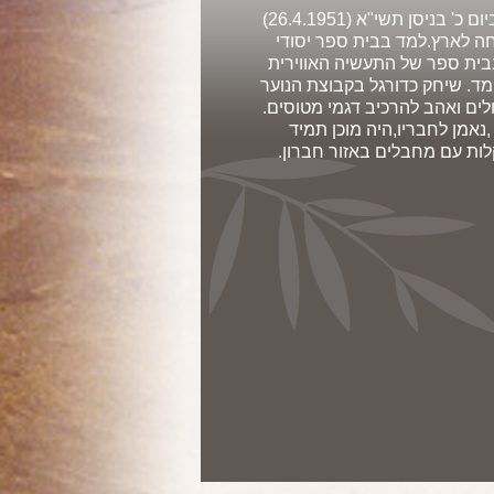
טוראי סבח שוראשי .בן ששון ושרה. נולד ביום כ' בניסן תשי"א (26.4.1951)
195 עלתה המשפחה לארץ.למד בבית ספר יסודי
 בבית ספר של התעשיה האווירית
מד. שיחק כדורגל בקבוצת הנוער
לים ואהב להרכיב דגמי מטוסים.
ייל טוב ,נאמן לחבריו,היה מוכן תמיד
לות עם מחבלים באזור חברון.