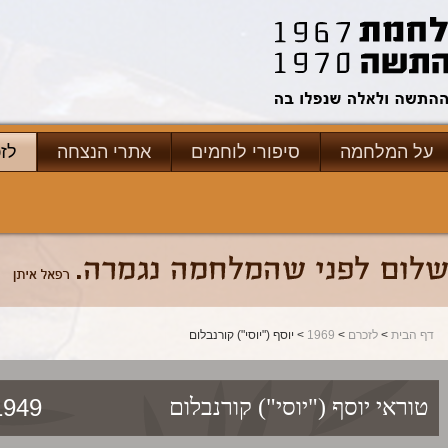
על המלחמה
סיפורי לוחמים
אתרי הנצחה
לז
דף הבית
>
לזכרם
>
1969
> יוסף ("יוסי") קורנבלום
4/06/1969
טוראי
יוסף ("יוסי") קורנבלום