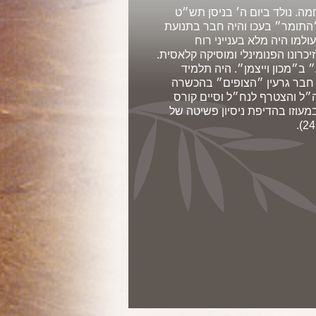
חמה. נולד ביום ה׳ בניסן תש״ט
סודי ״התומר״ בעכו והיה חבר בתנועת
ולמו היה מלא בענייני רוח
יכרונו הפנומינלי ומוסיקה קלאסית.
ב״מכון וייצמן״. היה תלמיד
יה חבר גרעין ״הצופים״ בהכשרה
בספטמבר 1966 גויס לצה״ל והצטרף לנח״ל וסיים קורס
מעוזו בהדיפת ניסיון פשיטה של