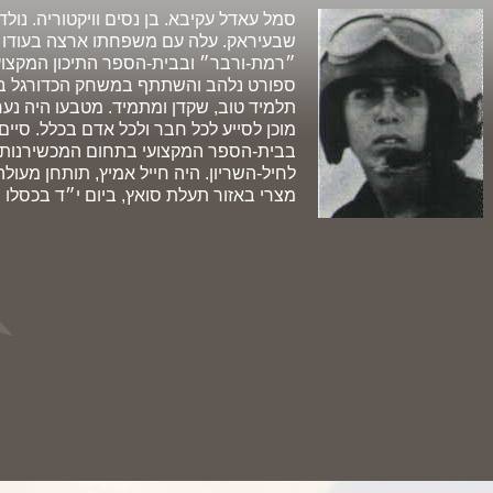
שבעיראק. עלה עם משפחתו ארצה בעודו ת
״רמת-ורבר״ ובבית-הספר התיכון המקצוע
ספורט נלהב והשתתף במשחק הכדורגל בש
תלמיד טוב, שקדן ומתמיד. מטבעו היה נער
מוכן לסייע לכל חבר ולכל אדם בכלל. סיים
לחיל-השריון. היה חייל אמיץ, תותחן מעו
מצרי באזור תעלת סואץ, ביום י״ד בכסלו תש״ל(.1969