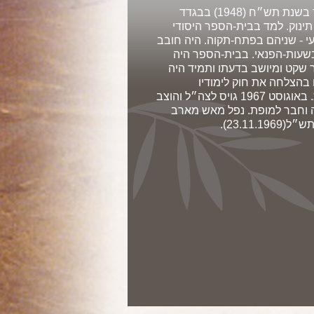
סמל עאדל עקיבא. בן נסים וויקטוריה. נולד בשנת תש״ח (1948) בבגדד
ינוק. למד בבית-הספר היסודי
י - שניהם בפתח-תקוה. היה חובב
עות-הפנאי. בבית-הספר היה
 שקט ומיושב בדעתו ותמיד היה
 בהצלחה את חוק לימודיו
בבית-הספר המקצועי בתחום המכשירנות. באוגוסט 1967 גויס לצה״ל והוצב
לה וחבר למופת. נפל מאש מארב
23.11).