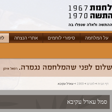
על המלחמה
סיפורי לוחמים
אתרי הנצחה
לז
דף הבית
>
לזכרם
>
1969
> עאדל עקיבא
סמל
עאדל עקיבא