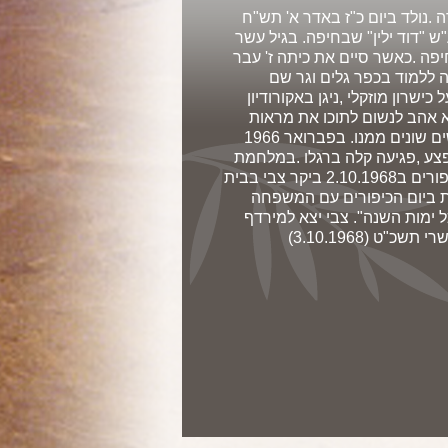
 .נולד ביום כ"ז באדר א' תש"ח
ר ע"ש "דוד ילין" שבחיפה. בגיל עשר
פה .כאשר סיים את כיתה ז' עבר
חר-כך פנה ללמוד בכפר גלים וגר שם
ישרון מוזקלי ,ניגן באקורודיון
א אהב לנשום לתוכו את מראות
הנוף. אהב ליצור קשרי חברות גם עם אנשים שונים ממנו. בפברואר 1966
צע ,פגיעה קלה ברגלו .במלחמת
ששת הימים לחם במבואות עזה. ביום הכיפורים ב2.10.1968 ביקר צבי בבית
ת ביום הכיפורים עם המשפחה
ימות השנה". צבי יצא למירדף
 (3.10.1968)