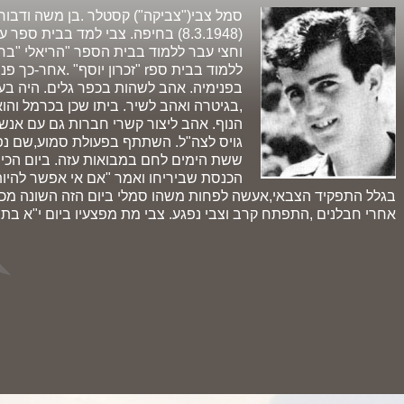
סמל צבי("צביקה") קסטלר .בן משה ודבורה
(8.3.1948) בחיפה. צבי למד בבית ספ
וחצי עבר ללמוד בבית הספר "הריאלי "בחי
ללמוד בבית ספr "זכרון יוסף" .א
בפנימיה. אהב לשהות בכפר גלים. היה בעל כ
,בגיטרה ואהב לשיר. ביתו שכן בכרמל והו
גויס לצה"ל. השתתף בפעולת סמוע,שם נפ
הכנסת שביריחו ואמר "אם אי אפשר להיו
בגלל התפקיד הצבאי,אעשה לפחות משהו סמלי ביום הזה השונה מכל 
אחרי חבלנים ,התפתח קרב וצבי נפגע. צבי מת מפצעיו ביום י"א בתשרי תשכ"ט