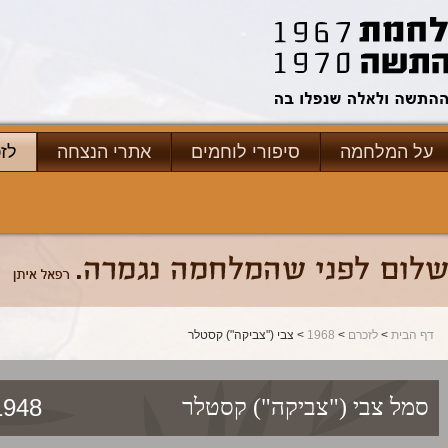
על המלחמה
סיפורי לוחמים
אתרי הנצחה
לז
דף הבית
>
לזכרם
>
1968
> צבי ("צביקה") קסטלר
3/10/1968
סמל
צבי ("צביקה") קסטלר