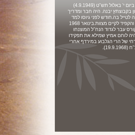
רב טוראי עזרא אשר. בן נפתלי וחנה. נולד ביום י' באלול תש"ט (4.9.1949)
ן בקבוצתץ יבנה. היה חבר ומדריך
לטייל בה.חודש לפני גיוסו למד
בישיבת מרכז הרב בירושלים,עסק בתורה והקפיד לקיים מצוות.בינואר 1968
קורס עבר לגדוד הנח"ל המוצנחו
היה לוחם אמיץ שמילא את תפקידו
רחי של הרי הגלבוע במירדף אחרי
19).