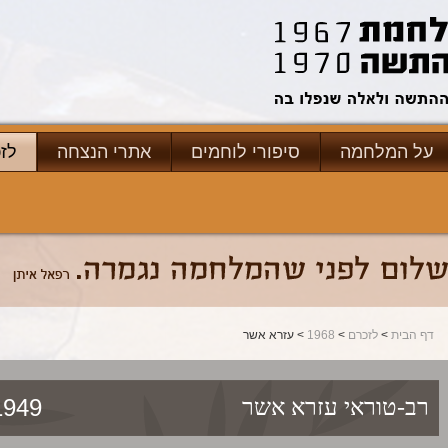
על המלחמה
סיפורי לוחמים
אתרי הנצחה
לז
דף הבית
>
לזכרם
>
1968
> עזרא אשר
9/09/1968
רב-טוראי
עזרא אשר