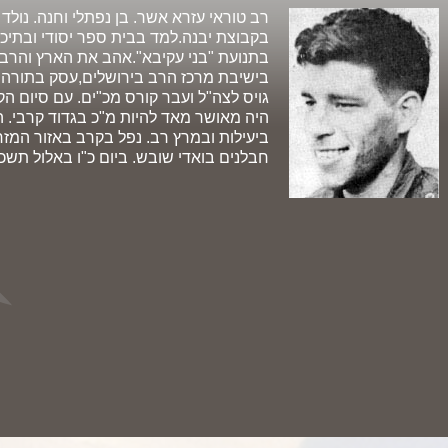
בקבוצת יבנה.למד בבית ספר יסודי ובתיכו
בתנועת "בני עקיבא".אהב את הארץ והרבה 
גויס לצה"ל ועבר קורס מכ"ים. עם סיום ה
היה מאושר מאד להיות מ"כ בגדוד קרבי. 
ביעילות ובמרץ רב. נפל בקרב באזור המז
חבלנים בואדי שובש. ביום כ"ו באלול תשכ"ח (.9.1968