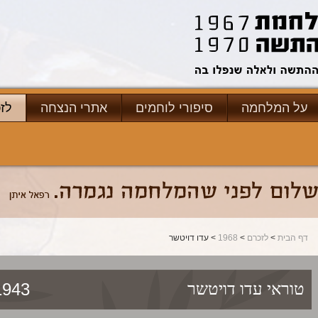
על המלחמה
סיפורי לוחמים
אתרי הנצחה
לז
דף הבית
>
לזכרם
>
1968
> עדו דויטשר
3/08/1968
טוראי
עדו דויטשר