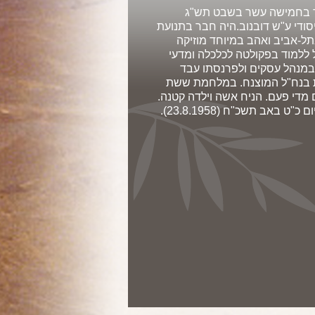
נולד בחמישה עשר בשבט תש"ג
ספר יסודי ע"ש דובנוב.היה חבר בתנועת
תל-אביב ואהב במיוחד מוזיקה
 ללמוד בפקולטה לכלכלה ומדעי
במנהל עסקים ולפרנסתו עבד
ויס לצה"ל ושירת בנח"ל המוצנח. במלחמת ששת
מדי פעם. הניח אשה וילדה קטנה.
באב תשכ"ח (23.8.1958).