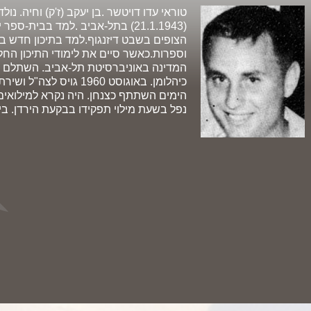
טוראי עדו דויטשר .בן יעקב (ז'ק) וחיה. 
(21.1.1943) בתל-אביב .למד בבית-
הצופים בשבט דיזנגוף.למד בתיכון חדש ב
וספרות.כאשר סיים את לימודי התיכון החל
המדינה באוניברסיטת תל-אביב. השתלם 
כיהלומן. באוגוסט 1960 ג
הימים השתתף כצנחן. היה נקרא למילואים 
נפל בשעת מילוי תפקידו בבקעת הירדן. ביום כ"ט 